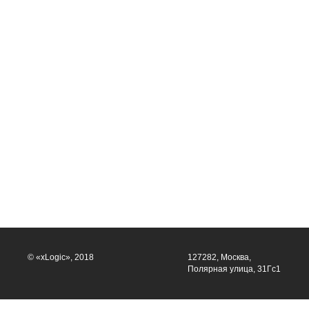
© «xLogic», 2018
127282, Москва,
Полярная улица, 31Гс1