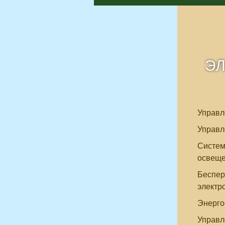
ЭЛ
Управл
Управл
Систем
освещ
Беспер
электр
Энерго
Управл