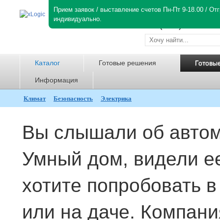
Прием заявок / выставление счетов Пн-Пт 9-18.00 / О
ПН-ПТ с 9:00 до 18:00
индивидуально.
+7 (495)781-82-
Каталог
Готовые решения
Готовы
Информация
Климат
Безопасность
Электрика
Вы слышали об автом
Умный дом, видели ее
хотите попробовать в
или на даче. Компани