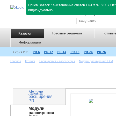
Прием заявок / выставление счетов Пн-Пт 9-18.00 / О
ПН-ПТ с 9:00 до 18:00
индивидуально.
+7 (495)781-82-
Каталог
Готовые решения
Готовы
Информация
Серия PR:
PR-6
PR-12
PR-14
PR-18
PR-24
PR-26
Главная
Каталог
Расширения и аксессуары
Модули расширения EXM
Модуль расширения EXM-E-
Модули
расширения
PR
Модули
расширения