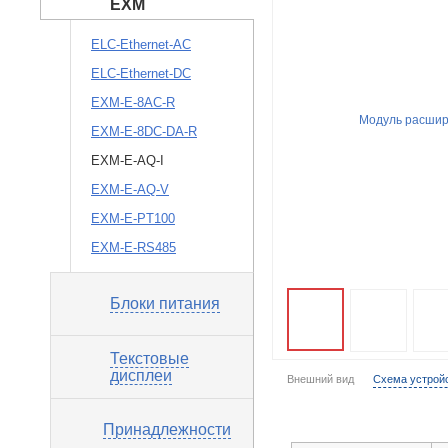
EXM
ELC-Ethernet-AC
ELC-Ethernet-DC
EXM-E-8AC-R
EXM-E-8DC-DA-R
EXM-E-AQ-I
EXM-E-AQ-V
EXM-E-PT100
EXM-E-RS485
Блоки питания
Текстовые
дисплеи
Внешний вид
Схема устрой
Принадлежности