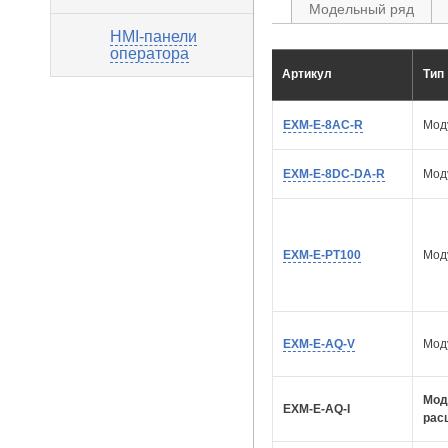
Модельный ряд
HMI-панели
оператора
Артикул
Тип
EXM-E-8AC-R
Мод
EXM-E-8DC-DA-R
Мод
EXM-E-PT100
Мод
EXM-E-AQ-V
Мод
Мод
EXM-E-AQ-I
рас